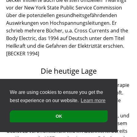
Becker initiierte auch die ersten offiziellen "Hearings"
vor der New York State Public Service Commission
über die potenziellen gesundheitsgefährdenden
Auswirkungen von Hochspannungsleitungen. Er
schrieb mehrere Bücher, u.a. Cross Currents and the
Body Electric, das 1994 auf Deutsch unter dem Titel
Heilkraft und die Gefahren der Elektrizität erschien.
[BECKER 1994]
Die heutige Lage
Wie erwähnt, wurde die elektromagnetische Therapie
ab etwa 1910 von offizieller Seite schwer bekämpft.
We are using cookies to ensure you get the
Interessierten Forschern und Therapeuten wurde
best experience on our website.
Learn more
diese Art von Anwendung praktisch unmöglich
gemacht. Ab etwa 1970 entspannte sich die Lage, und
OK
es wurde leichter, Forschungsergebnisse auf diesem
Gebiet zu veröffentlichen. Wie in Abschnitt xx bereits