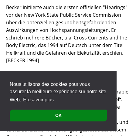
Becker initiierte auch die ersten offiziellen "Hearings"
vor der New York State Public Service Commission
über die potenziellen gesundheitsgefährdenden
Auswirkungen von Hochspannungsleitungen. Er
schrieb mehrere Bücher, u.a. Cross Currents and the
Body Electric, das 1994 auf Deutsch unter dem Titel
Heilkraft und die Gefahren der Elektrizität erschien.
[BECKER 1994]
Die heutige Lage
Nous utilisons des cookies pour vous
Wie erwähnt, wurde die elektromagnetische Therapie
assurer la meilleure expérience sur notre site
ab etwa 1910 von offizieller Seite schwer bekämpft.
Web.
En savoir plus
Interessierten Forschern und Therapeuten wurde
diese Art von Anwendung praktisch unmöglich
OK
gemacht. Ab etwa 1970 entspannte sich die Lage, und
es wurde leichter, Forschungsergebnisse auf diesem