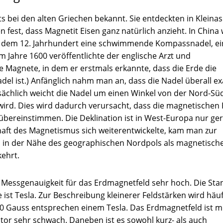
bei den alten Griechen bekannt. Sie entdeckten in Kleinas
en fest, dass Magnetit Eisen ganz natürlich anzieht. In China
it dem 12. Jahrhundert eine schwimmende Kompassnadel, ei
 Jahre 1600 veröffentlichte der englische Arzt und
e Magnete, in dem er erstmals erkannte, dass die Erde die
el ist.) Anfänglich nahm man an, dass die Nadel überall ex
sächlich weicht die Nadel um einen Winkel von der Nord-Sü
 wird. Dies wird dadurch verursacht, dass die magnetischen 
bereinstimmen. Die Deklination ist in West-Europa nur ger
chaft des Magnetismus sich weiterentwickelte, kam man zur
l in der Nähe des geographischen Nordpols als magnetisch
ehrt.
ie Messgenauigkeit für das Erdmagnetfeld sehr hoch. Die St
 ist Tesla. Zur Beschreibung kleinerer Feldstärken wird häuf
00 Gauss entsprechen einem Tesla. Das Erdmagnetfeld ist mi
or sehr schwach. Daneben ist es sowohl kurz- als auch