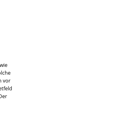
 wie
olche
h vor
etfeld
Der