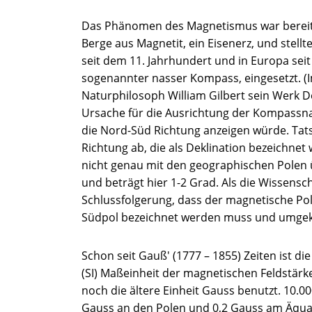
Das Phänomen des Magnetismus war bereits 
Berge aus Magnetit, ein Eisenerz, und stellt
seit dem 11. Jahrhundert und in Europa se
sogenannter nasser Kompass, eingesetzt. (Im
Naturphilosoph William Gilbert sein Werk D
Ursache für die Ausrichtung der Kompassnad
die Nord-Süd Richtung anzeigen würde. Tat
Richtung ab, die als Deklination bezeichnet
nicht genau mit den geographischen Polen ü
und beträgt hier 1-2 Grad. Als die Wissens
Schlussfolgerung, dass der magnetische Po
Südpol bezeichnet werden muss und umgek
Schon seit Gauß' (1777 – 1855) Zeiten ist d
(SI) Maßeinheit der magnetischen Feldstärke
noch die ältere Einheit Gauss benutzt. 10.0
Gauss an den Polen und 0,2 Gauss am Äquat