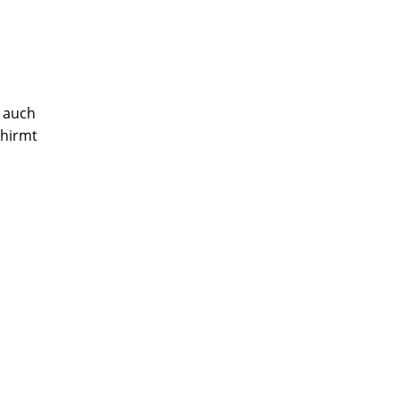
d auch
chirmt