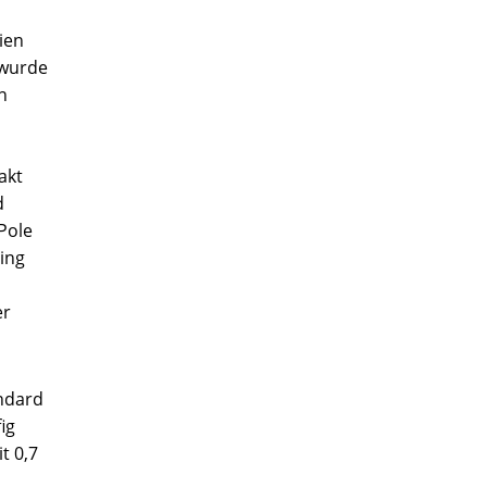
ien
 wurde
n
akt
d
Pole
ing
er
andard
ig
t 0,7