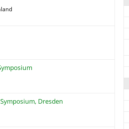
hland
-Symposium
r-Symposium, Dresden