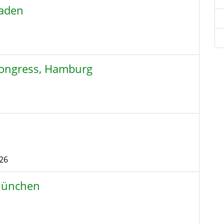
Baden
kongress, Hamburg
26
München