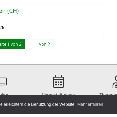
en (CH)
26
eite 1 von 2
Vor
ukte
Veranstaltungen
Therape
e erleichtern die Benutzung der Website.
Mehr erfahren