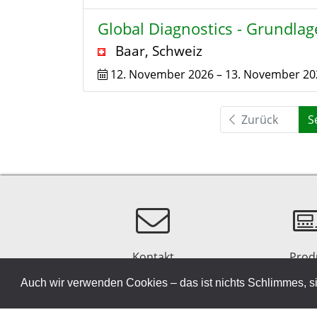
Global Diagnostics - Grundlag
Baar
,
Schweiz
12. November 2026
–
13. November 20
Zurück
S
Kontakt
Prod
Auch wir verwenden Cookies – das ist nichts Schlimmes, si
Sitemap
© 2026 VITATEC Products AG