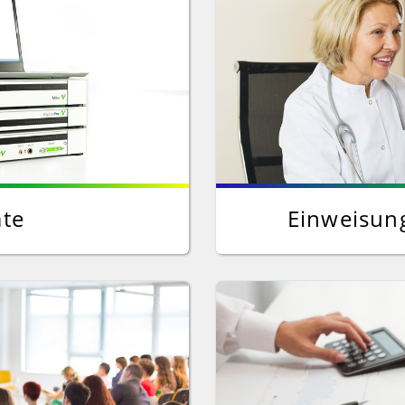
äte
Einweisun