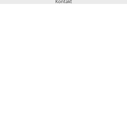
Kontakt
Produkte
Veranstaltungen
Therapeutensuche