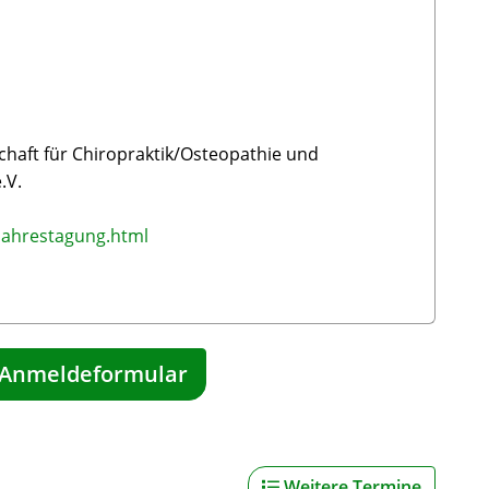
chaft für Chiropraktik/Osteopathie und
.V.
/jahrestagung.html
Anmeldeformular
Weitere Termine