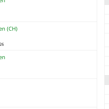
gen
en (CH)
26
gen